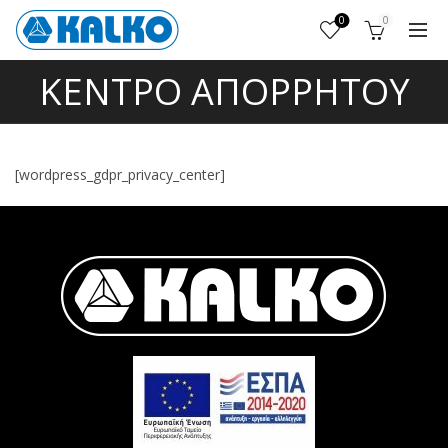
0
0
ΚΈΝΤΡΟ ΑΠΟΡΡΉΤΟΥ
[wordpress_gdpr_privacy_center]